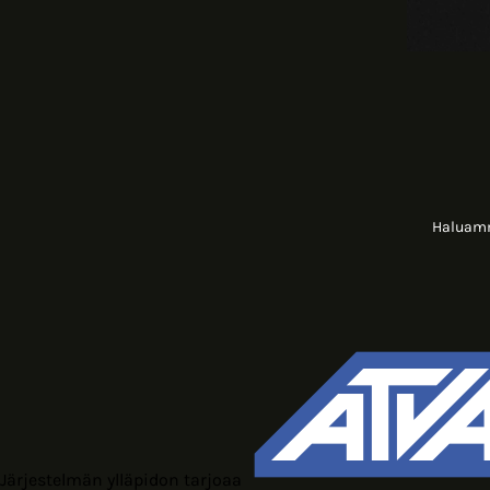
Haluamme
Järjestelmän ylläpidon tarjoaa