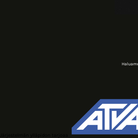
Haluamme
Järjestelmän ylläpidon tarjoaa