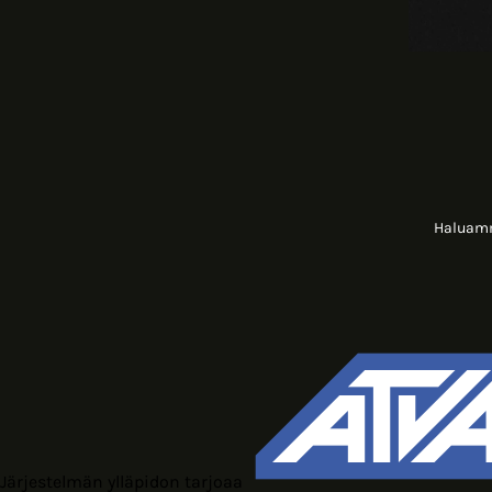
Haluamme
Järjestelmän ylläpidon tarjoaa