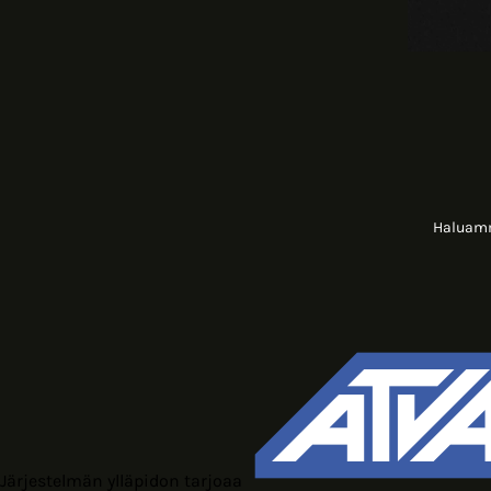
Haluamme
Järjestelmän ylläpidon tarjoaa