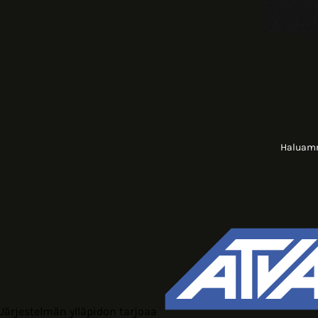
Haluamme
Järjestelmän ylläpidon tarjoaa