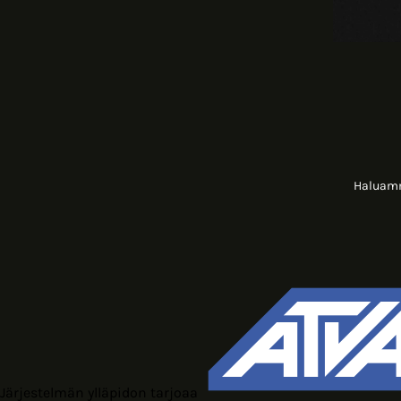
Haluamme
Järjestelmän ylläpidon tarjoaa